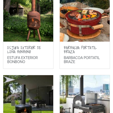
ESTUFA EXTERIOR DE
BARBACOA PORTATIL
LEÑA BONBONO
BRAZA
ESTUFA EXTERIOR
BARBACOA PORTATIL
BONBONO
BRAZE