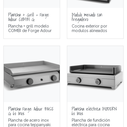
Plancha + Grill = Forge
Modulo mesado con
Adour COMBI G
fregadero
Plancha + grill modelo
Cocina exterior por
COMBI de Forge Adour
modulos alineados
Plancha Forge Adour BASE
Plancha eléctrica MODERN
G 60 Inox
60 Inox
Plancha de acero inox
Plancha de fundición
para cocina teppanyaki.
eléctrica para cocina