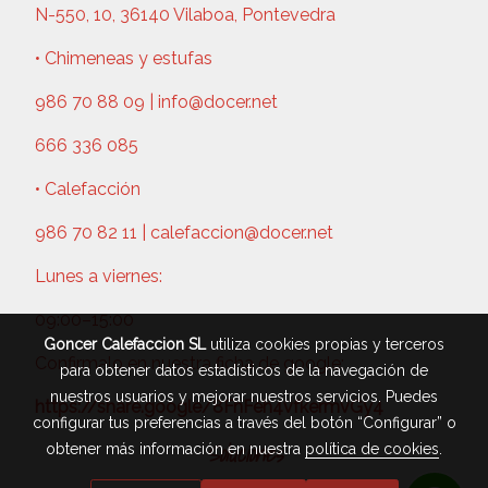
N-550, 10, 36140 Vilaboa, Pontevedra
• Chimeneas y estufas
986 70 88 09 | info@docer.net
666 336 085
• Calefacción
986 70 82 11 | calefaccion@docer.net
Lunes a viernes:
09:00–15:00
Goncer Calefaccion SL
utiliza cookies propias y terceros
Confirmalo en nuestra ficha de google:
para obtener datos estadísticos de la navegación de
nuestros usuarios y mejorar nuestros servicios. Puedes
https://share.google/8FnFeh4vfkermvGy4
configurar tus preferencias a través del botón “Configurar” o
Soluciones
obtener más información en nuestra
política de cookies
.