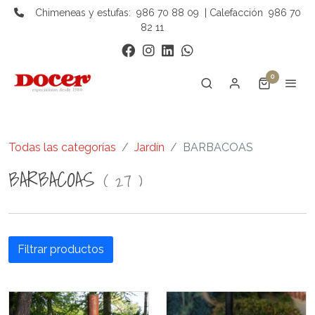
Chimeneas y estufas:
986 70 88 09
| Calefacción
986 70
82 11
0
Todas las categorías
Jardín
BARBACOAS
BARBACOAS
(
27
)
Filtrar productos