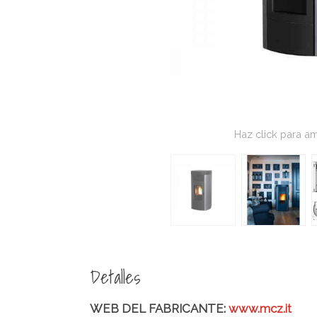
Haz click para am
Detalles
WEB DEL FABRICANTE:
www.mcz.it