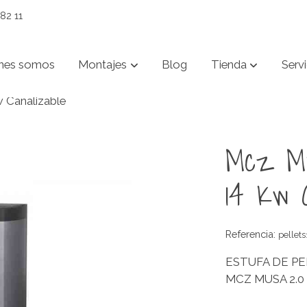
82 11
nes somos
Montajes
Blog
Tienda
Servi
 Canalizable
Mcz Mu
14 Kw C
Referencia:
pellet
ESTUFA DE P
MCZ MUSA 2.0