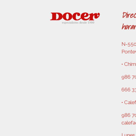
Direc
horar
N-550,
Ponte
• Chim
986 70
666 3
• Cale
986 70
calef
Lunes 