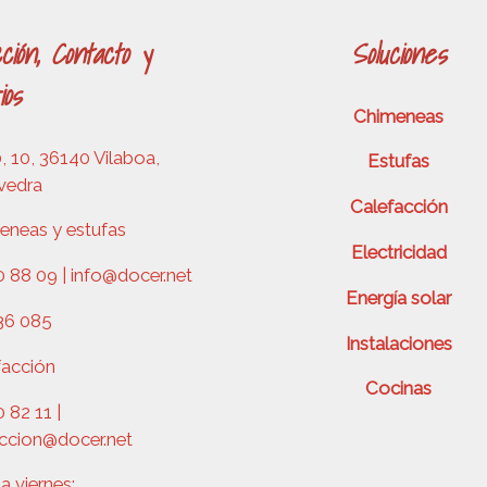
ción, Contacto y
Soluciones
ios
Chimeneas
 10, 36140 Vilaboa,
Estufas
vedra
Calefacción
eneas y estufas
Electricidad
 88 09 | info@docer.net
Energía solar
36 085
Instalaciones
facción
Cocinas
 82 11 |
accion@docer.net
a viernes: