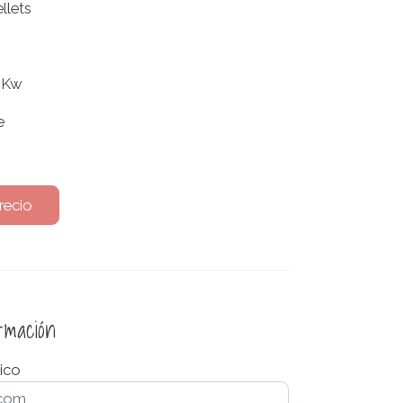
llets
 Kw
e
recio
ormación
ico