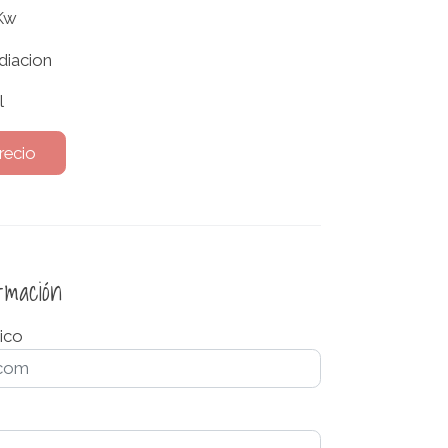
Kw
diacion
l
recio
ormación
ico