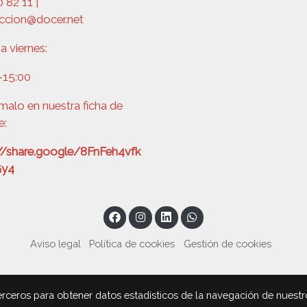
 82 11 |
accion@docer.net
a viernes:
–15:00
malo en nuestra ficha de
e:
://share.google/8FnFeh4vfk
Gy4
Aviso legal
Política de cookies
Gestión de cookies
terceros para obtener datos estadísticos de la navegación de nuestr