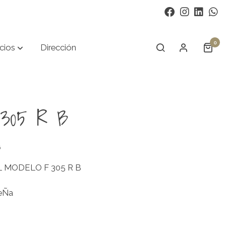
0
cios
Dirección
F 305 R B
6
 MODELO F 305 R B
eÑa