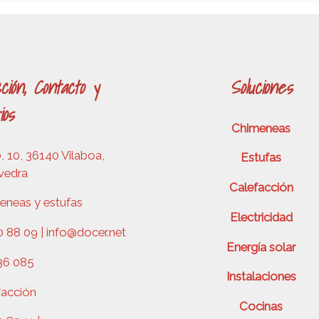
ción, Contacto y
Soluciones
ios
Chimeneas
 10, 36140 Vilaboa,
Estufas
vedra
Calefacción
eneas y estufas
Electricidad
 88 09 | info@docer.net
Energía solar
36 085
Instalaciones
facción
Cocinas