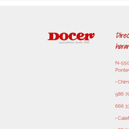
Direc
horar
N-550,
Ponte
• Chim
986 70
666 3
• Cale