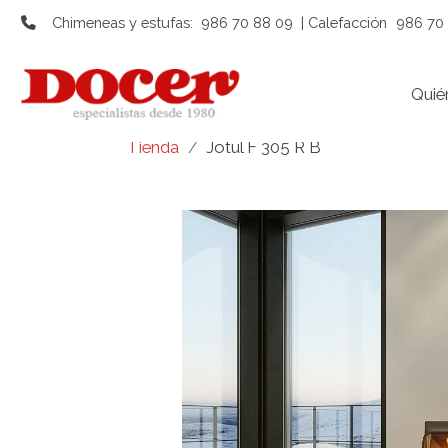
Chimeneas y estufas:
986 70 88 09
| Calefacción
986 70 
Quié
Tienda
Jotul F 305 R B