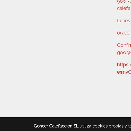
986 70
calef
Lunes 
09:00
Confir
googl
https
ermv
Goncer Calefaccion SL
utiliza cookies propias y 