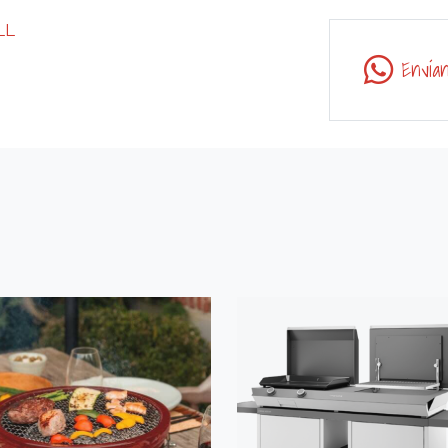
LL
Envía