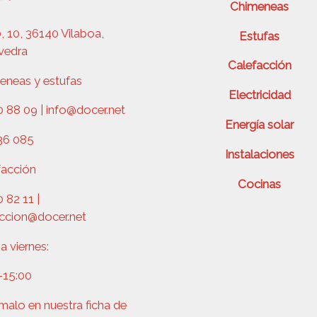
Chimeneas
 10, 36140 Vilaboa,
Estufas
vedra
Calefacción
eneas y estufas
Electricidad
 88 09 | info@docer.net
Energía solar
36 085
Instalaciones
facción
Cocinas
 82 11 |
accion@docer.net
a viernes:
–15:00
malo en nuestra ficha de