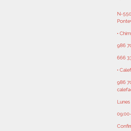
N-550,
Ponte
• Chim
986 70
666 3
• Cale
986 70
calef
Lunes 
09:00
Confir