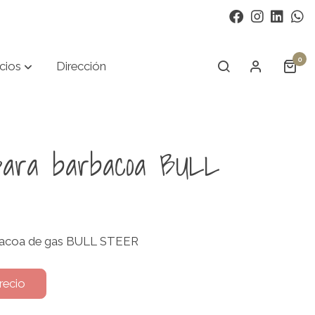
0
cios
Dirección
para barbacoa BULL
rbacoa de gas BULL STEER
recio