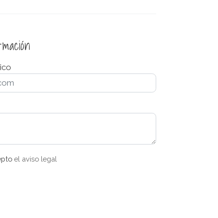
ormación
ico
epto
el aviso legal