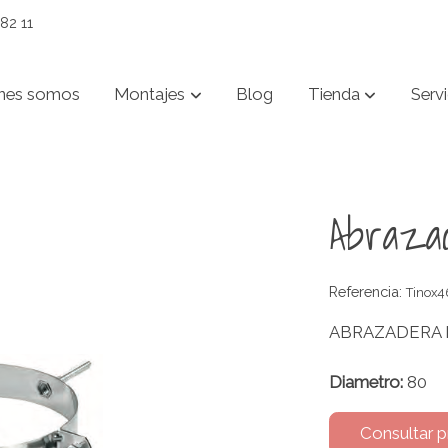
82 11
nes somos
Montajes
Blog
Tienda
Servi
Abraza
Referencia:
Tinox4
ABRAZADERA I
Diametro:
80
Consultar p