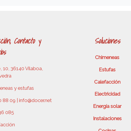
ción, Contacto y
Soluciones
ios
Chimeneas
 10, 36140 Vilaboa,
Estufas
vedra
Calefacción
eneas y estufas
Electricidad
 88 09 | info@docer.net
Energía solar
36 085
Instalaciones
facción
Cocinas