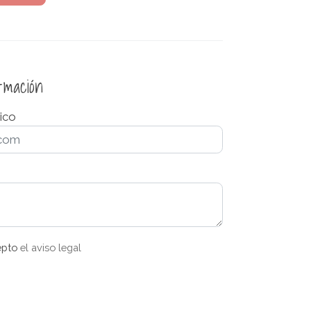
ormación
ico
epto
el aviso legal