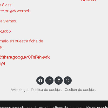
 82 11 |
accion@docer.net
a viernes:
–15:00
malo en nuestra ficha de
e:
://share.google/8FnFeh4vfk
Gy4
Aviso legal
Política de cookies
Gestión de cookies
terceros para obtener datos estadísticos de la navegación de nuestr