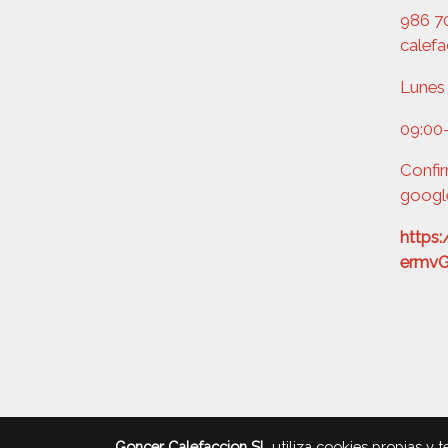
986 70
calef
Lunes 
09:00
Confir
googl
https
ermv
Goncer Calefaccion SL
utiliza cookies propias y 