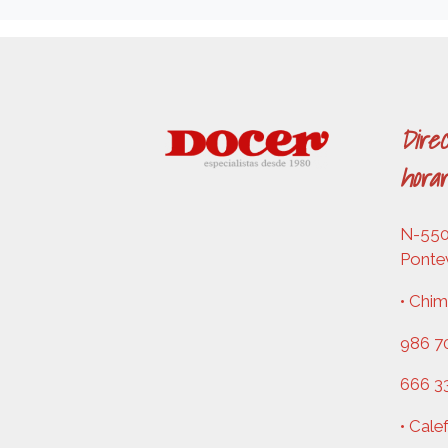
Direc
horar
N-550,
Ponte
• Chim
986 70
666 3
• Cale