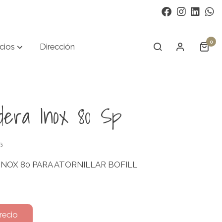
0
cios
Dirección
dera Inox 80 Sp
6
NOX 80 PARA ATORNILLAR BOFILL
recio