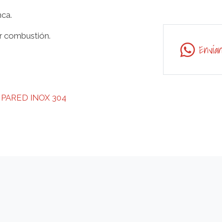
nca.
or combustión.
Envía
 PARED INOX 304