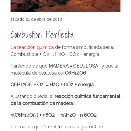
sábado 21 de abril de 2018
Combustion Perfecta
La reacción química
de forma simplificada sería:
Combustible + O2 →H2O + CO2 + energía
Partiendo de que
MADERA = CELULOSA ,
y que la
molécula de celulosa es:
C6H12O6
C6H12O6 + O2
→
H2O + CO2 + energía
Ajustando queda la "
reacción química fundamental
de la combustión de madera
”:
n(C6H10O5 ) + n6O2
→
n5H2O + n 6CO2
Lo cual es que “1 mol (molécula gramo) de